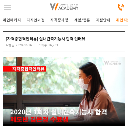
취업패키지
디자인과정
자격증과정
게임/웹툰
지점안내
취업지
디자인정규과정
[자격증합격인터뷰] 실내건축기능사 합격 인터뷰
작성일
2020-07-16
조회수
16,263
디자인단과과정
게임과정
자격증과정
커뮤니티
취업패키지