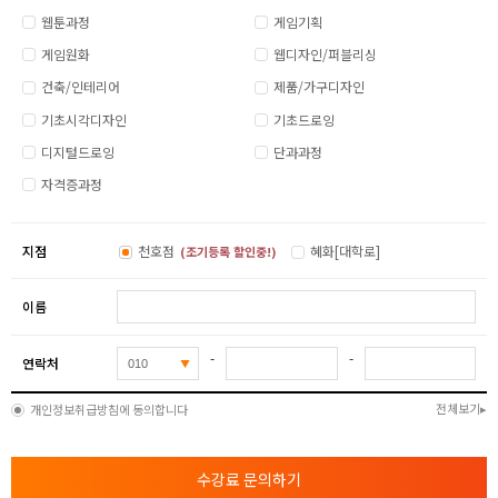
웹툰과정
게임기획
게임원화
웹디자인/퍼블리싱
건축/인테리어
제품/가구디자인
기초시각디자인
기초드로잉
디지털드로잉
단과과정
자격증과정
지점
천호점
혜화[대학로]
(조기등록 할인중!)
이름
-
-
연락처
전체보기
개인정보취급방침에 동의합니다
수강료 문의하기