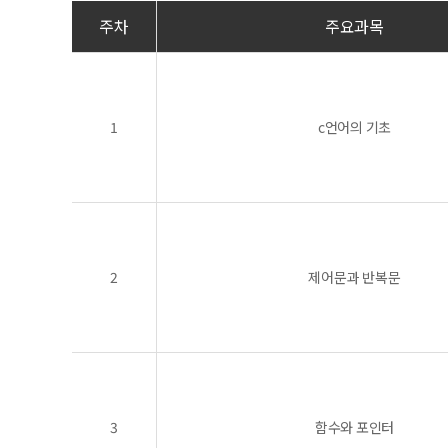
주차
주요과목
1
c언어의 기초
2
제어문과 반복문
3
함수와 포인터