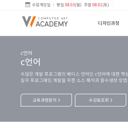
수업개강일
평일
08.03
(월) 주말
08.01
(토)
디자인과정
c언어
c언어
수많은 개발 프로그램의 베이스 언어인 c언어에 대한 핵
실무 프로그래밍 개발을 위한 소스 해석과 함수생성 방법
교육과정문의
수강료조회
>
>