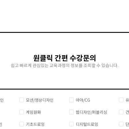
원클릭 간편 수강문의
쉽고 빠르게 관심있는 교육과정의 정보를 조회할 수 있습니다.
자인
모션/영상디자인
마야/CG
유
게임원화
웹디자인/퍼블리싱
건
인
기초드로잉
디지털드로잉